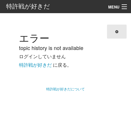
特許戦が好きだ
MENU
案内
目次
エラー
外部リンク
topic history is not available
ログインしていません
検索
特許戦が好きだ
に戻る。
特許戦が好きだについて