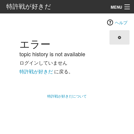
特許戦が好きだ
MENU
案内
ヘルプ
目次
エラー
外部リンク
topic history is not available
ログインしていません
検索
特許戦が好きだ
に戻る。
特許戦が好きだについて