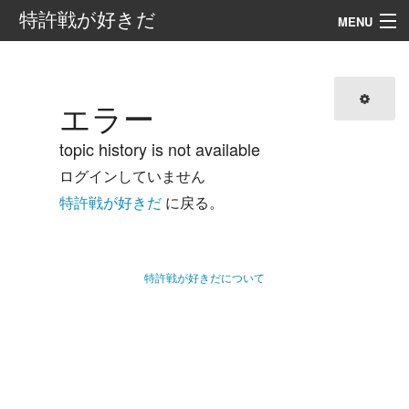
特許戦が好きだ
MENU
案内
目次
エラー
外部リンク
topic history is not available
ログインしていません
検索
特許戦が好きだ
に戻る。
特許戦が好きだについて