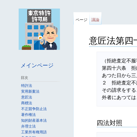
ページ
議論
意匠法第四
移動先:
案内
、
検索
（拒絶査定不服
メインページ
第四十六条　拒
あつた日から三
目次
２　拒絶査定不
特許法
その請求をする
実用新案法
意匠法
商標法
不正競争防止法
著作権法
知的財産基本法
四法対照
弁理士法
工業所有権用語