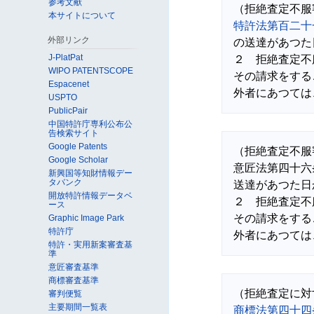
参考文献
本サイトについて
特許法第百二十
外部リンク
の送達があつた
J-PlatPat
２　拒絶査定不
WIPO PATENTSCOPE
その請求をする
Espacenet
USPTO
PublicPair
中国特許庁専利公布公
告検索サイト
Google Patents
（拒絶査定不服
Google Scholar
意匠法第四十六
新興国等知財情報デー
タバンク
送達があつた日
開放特許情報データベ
２　拒絶査定不
ース
その請求をする
Graphic Image Park
特許庁
特許・実用新案審査基
準
意匠審査基準
商標審査基準
審判便覧
主要期間一覧表
商標法第四十四