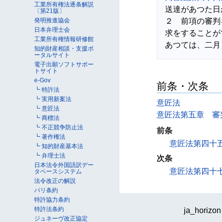
工業所有権法逐条解説
送達があつた日
〔第21版〕
２　前項の審判
発明推進協会
日本弁理士会
求をすることが
工業所有権情報研修館
知的財産相談・支援ポ
ータルサイト
電子出願ソフトサポー
トサイト
e-Gov
前条・次条
┗ 特許法
┗ 実用新案法
意匠法
┗ 意匠法
意匠法第五章 審
┗ 商標法
┗ 不正競争防止法
前条
┗ 著作権法
意匠法第四十
┗ 知的財産基本法
┗ 弁理士法
次条
日本法令外国語訳デー
意匠法第四十
タベースシステム
法令改正の解説
パリ条約
特許協力条約
特許法条約
ja_horizon
ジュネーヴ改正協定