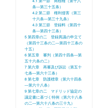
4.1
第一節 商標権（第十八
条―第三十五条）
4.2
第二節 権利侵害（第三
十六条―第三十九条）
4.3
第三節 登録料（第四十
条―第四十三条）
5
第四章の二 登録異議の申立て
（第四十三条の二―第四十三条の
十五）
6
第五章 審判（第四十四条―第
五十六条の二）
7
第六章 再審及び訴訟（第五十
七条―第六十三条）
8
第七章 防護標章（第六十四条
―第六十八条）
9
第七章の二 マドリッド協定の
議定書に基づく特例（第六十八条
の二―第六十八条の三十九）