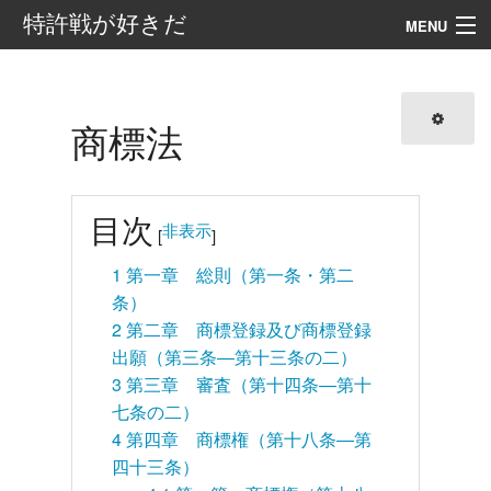
特許戦が好きだ
MENU
案内
目次
商標法
外部リンク
目次
非表示
[
]
検索
1
第一章 総則（第一条・第二
条）
2
第二章 商標登録及び商標登録
出願（第三条―第十三条の二）
3
第三章 審査（第十四条―第十
七条の二）
4
第四章 商標権（第十八条―第
四十三条）