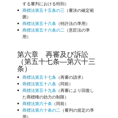
する審判における特則）
商標法第五十五条の三
（審決の確定範
囲）
商標法第五十六条
（特許法の準用）
商標法第五十六条の二
（意匠法の準
用）
第六章 再審及び訴訟
（第五十七条―第六十三
条）
商標法第五十七条
（再審の請求）
商標法第五十八条
（同前）
商標法第五十九条
（再審により回復し
た商標権の効力の制限）
商標法第六十条
（同前）
商標法第六十条の二
（審判の規定の準
用）