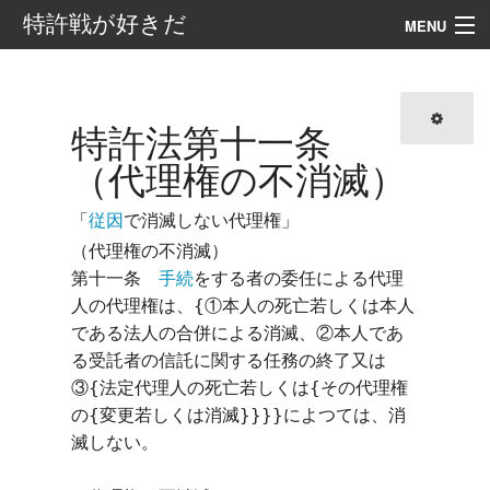
特許戦が好きだ
MENU
案内
目次
特許法第十一条
（代理権の不消滅）
外部リンク
「
従因
で消滅しない代理権」
検索
（代理権の不消滅）

第十一条　
手続
をする者の委任による代理
人の代理権は、{①本人の死亡若しくは本人
である法人の合併による消滅、②本人であ
る受託者の信託に関する任務の終了又は
③{法定代理人の死亡若しくは{その代理権
の{変更若しくは消滅}}}}によつては、消