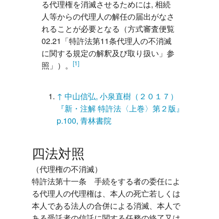
る代理権を消滅させるためには, 相続
人等からの代理人の解任の届出がなさ
れることが必要となる（方式審査便覧
02.21「特許法第11条代理人の不消滅
に関する規定の解釈及び取り扱い」参
[1]
照」）。
↑
中山信弘, 小泉直樹（２０１７）
『新・注解 特許法〈上巻〉第２版』
p.100, 青林書院
四法対照
（代理権の不消滅）

特許法第十一条　手続をする者の委任によ
る代理人の代理権は、本人の死亡若しくは
本人である法人の合併による消滅、本人で
ある受託者の信託に関する任務の終了又は