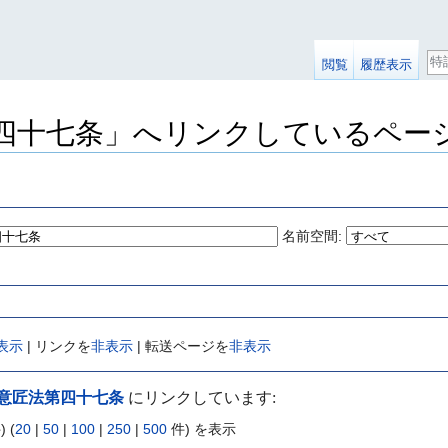
検
閲覧
履歴表示
索
四十七条」へリンクしているペー
名前空間:
表示
| リンクを
非表示
| 転送ページを
非表示
意匠法第四十七条
にリンクしています:
 (
20
|
50
|
100
|
250
|
500
件) を表示