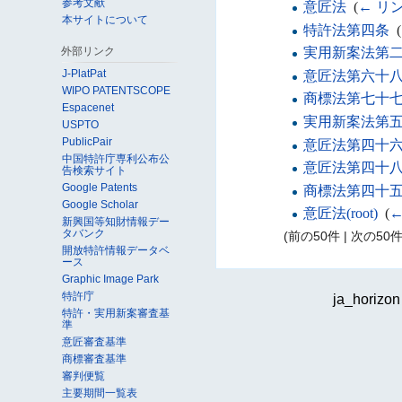
参考文献
意匠法
‎
(
← リ
本サイトについて
特許法第四条
‎
(
外部リンク
実用新案法第
J-PlatPat
意匠法第六十
WIPO PATENTSCOPE
商標法第七十
Espacenet
実用新案法第
USPTO
PublicPair
意匠法第四十
中国特許庁専利公布公
意匠法第四十
告検索サイト
Google Patents
商標法第四十
Google Scholar
意匠法(root)
‎
(
←
新興国等知財情報デー
タバンク
(前の50件 | 次の50件)
開放特許情報データベ
ース
Graphic Image Park
特許庁
ja_horizon
特許・実用新案審査基
準
意匠審査基準
商標審査基準
審判便覧
主要期間一覧表