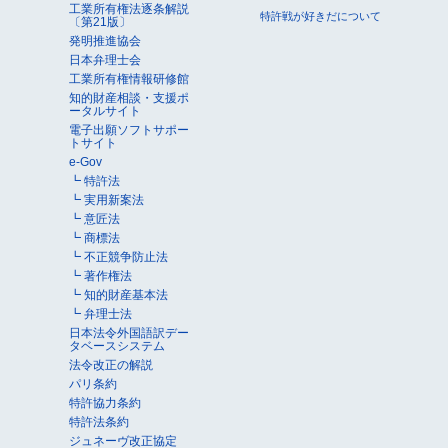
工業所有権法逐条解説
特許戦が好きだについて
〔第21版〕
発明推進協会
日本弁理士会
工業所有権情報研修館
知的財産相談・支援ポ
ータルサイト
電子出願ソフトサポー
トサイト
e-Gov
┗ 特許法
┗ 実用新案法
┗ 意匠法
┗ 商標法
┗ 不正競争防止法
┗ 著作権法
┗ 知的財産基本法
┗ 弁理士法
日本法令外国語訳デー
タベースシステム
法令改正の解説
パリ条約
特許協力条約
特許法条約
ジュネーヴ改正協定