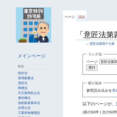
ページ
議論
「意匠法第
←
意匠法第四十七条
移動先:
案内
、
検索
リンク元
メインページ
ページ:
目次
特許法
実用新案法
絞り込み
意匠法
商標法
参照読み込みを
非
不正競争防止法
著作権法
知的財産基本法
以下のページが、
弁理士法
(前の50件 | 次の50件)
工業所有権用語