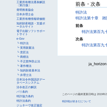
工業所有権法逐条解説
前条・次条
〔第21版〕
発明推進協会
特許法
日本弁理士会
特許法第十章 雑
工業所有権情報研修館
知的財産相談・支援ポ
前条
ータルサイト
電子出願ソフトサポー
特許法第百九
トサイト
次条
e-Gov
┗ 特許法
特許法第百九
┗ 実用新案法
┗ 意匠法
┗ 商標法
┗ 不正競争防止法
ja_horizon
┗ 著作権法
┗ 知的財産基本法
┗ 弁理士法
日本法令外国語訳デー
タベースシステム
法令改正の解説
パリ条約
このページの最終更新日時は 2019年2月18
特許協力条約
特許法条約
特許戦が好きだについて
ジュネーヴ改正協定