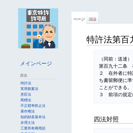
ページ
議論
特許法第百
移動先:
案内
、
検索
（同前：送達）

メインページ
第百九十二条　
２　在外者に特
目次
ち書留郵便に準
特許法
ことができる。

実用新案法
意匠法
商標法
不正競争防止法
著作権法
知的財産基本法
四法対照
弁理士法
工業所有権用語