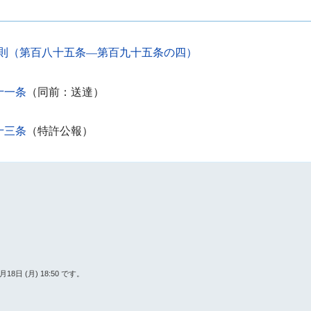
則（第百八十五条―第百九十五条の四）
十一条
（同前：送達）
十三条
（特許公報）
日 (月) 18:50 です。