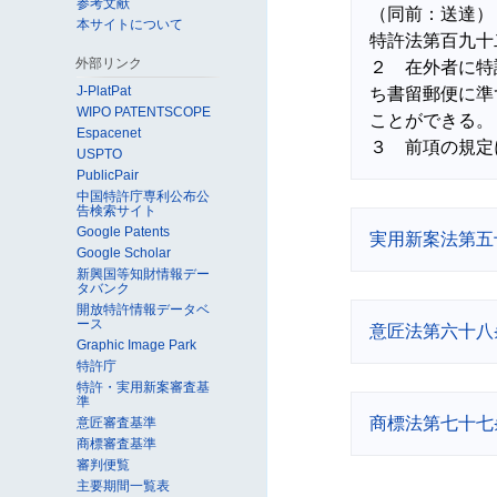
参考文献
（同前：送達）

本サイトについて
特許法第百九十
外部リンク
２　在外者に特
J-PlatPat
ち書留郵便に準
WIPO PATENTSCOPE
ことができる。

Espacenet
USPTO
PublicPair
中国特許庁専利公布公
告検索サイト
Google Patents
実用新案法第五
Google Scholar
新興国等知財情報デー
タバンク
開放特許情報データベ
ース
意匠法第六十八
Graphic Image Park
特許庁
特許・実用新案審査基
準
商標法第七十七
意匠審査基準
商標審査基準
審判便覧
主要期間一覧表