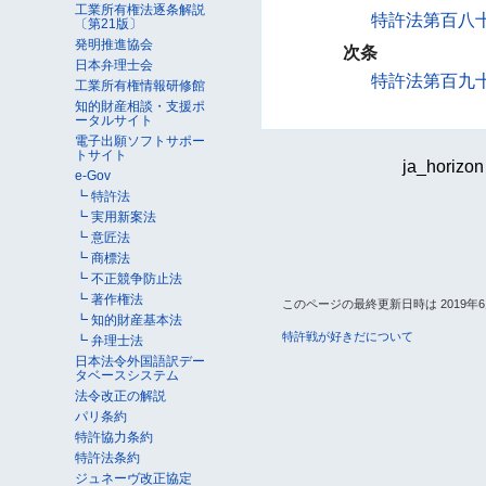
工業所有権法逐条解説
特許法第百八
〔第21版〕
発明推進協会
次条
日本弁理士会
特許法第百九
工業所有権情報研修館
知的財産相談・支援ポ
ータルサイト
電子出願ソフトサポー
トサイト
ja_horizon
e-Gov
┗ 特許法
┗ 実用新案法
┗ 意匠法
┗ 商標法
┗ 不正競争防止法
┗ 著作権法
このページの最終更新日時は 2019年6月9
┗ 知的財産基本法
特許戦が好きだについて
┗ 弁理士法
日本法令外国語訳デー
タベースシステム
法令改正の解説
パリ条約
特許協力条約
特許法条約
ジュネーヴ改正協定