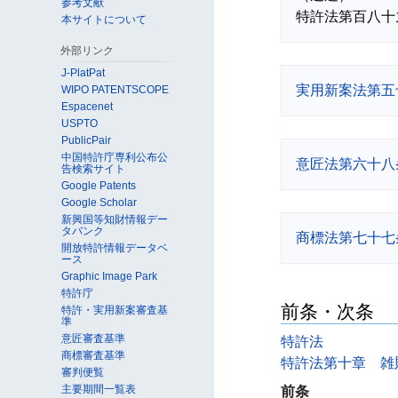
参考文献
本サイトについて
外部リンク
J-PlatPat
実用新案法第五
WIPO PATENTSCOPE
Espacenet
USPTO
PublicPair
中国特許庁専利公布公
意匠法第六十八
告検索サイト
Google Patents
Google Scholar
新興国等知財情報デー
タバンク
商標法第七十七
開放特許情報データベ
ース
Graphic Image Park
特許庁
前条・次条
特許・実用新案審査基
準
意匠審査基準
特許法
商標審査基準
特許法第十章 雑
審判便覧
主要期間一覧表
前条