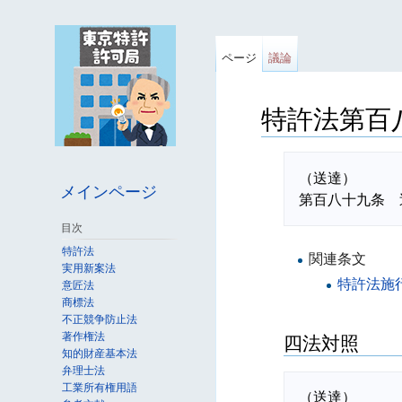
ページ
議論
特許法第百
移動先:
案内
、
検索
（送達）

メインページ
目次
特許法
関連条文
実用新案法
特許法施
意匠法
商標法
不正競争防止法
著作権法
四法対照
知的財産基本法
弁理士法
工業所有権用語
（送達）
