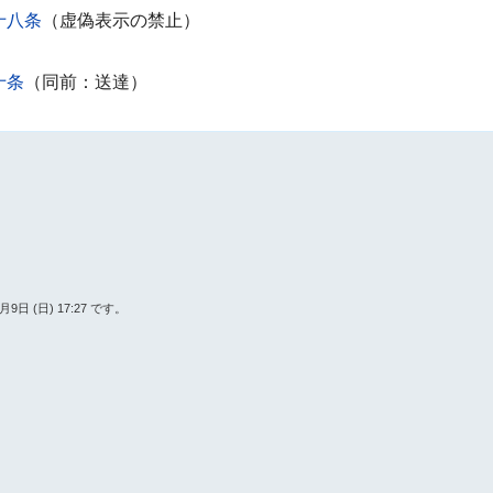
十八条
（虚偽表示の禁止）
十条
（同前：送達）
日 (日) 17:27 です。