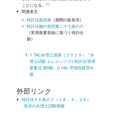
[1]
ことになる。
関連条文
特許法第四条
（期間の延長等）
特許法施行規則第二十七条の六
（実用新案登録に基づく特許出
願）
↑
TAC弁理士講座（２０１９）『弁
理士試験 エレメンツ (1) 特許法/実用
新案法 第9版』p.148, 早稲田経営出
版.
外部リンク
特許法４６条の２（１８．４．２９）
- 堤卓の弁理士試験情報