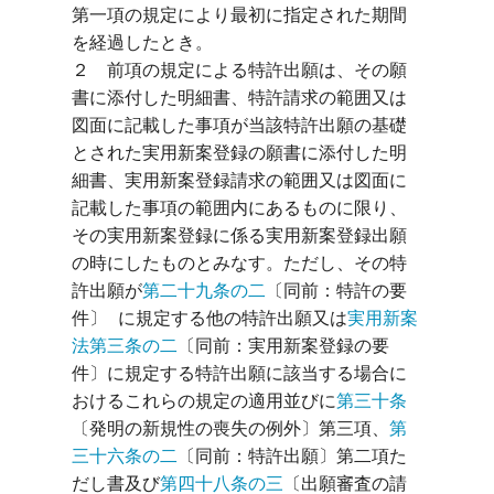
第一項の規定により最初に指定された期間
を経過したとき。

２　前項の規定による特許出願は、その願
書に添付した明細書、特許請求の範囲又は
図面に記載した事項が当該特許出願の基礎
とされた実用新案登録の願書に添付した明
細書、実用新案登録請求の範囲又は図面に
記載した事項の範囲内にあるものに限り、
その実用新案登録に係る実用新案登録出願
の時にしたものとみなす。ただし、その特
許出願が
第二十九条の二
〔同前：特許の要
件〕 に規定する他の特許出願又は
実用新案
法第三条の二
〔同前：実用新案登録の要
件〕に規定する特許出願に該当する場合に
おけるこれらの規定の適用並びに
第三十条
〔発明の新規性の喪失の例外〕第三項、
第
三十六条の二
〔同前：特許出願〕第二項た
だし書及び
第四十八条の三
〔出願審査の請