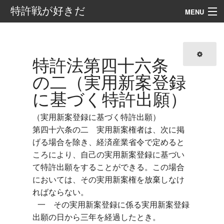
特許戦が好きだ
MENU
案内
目次
特許法第四十六条
の二（実用新案登録
外部リンク
に基づく特許出願）
検索
（実用新案登録に基づく特許出願）

第四十六条の二　実用新案権者は、次に掲
げる場合を除き、経済産業省令で定めると
ころにより、自己の実用新案登録に基づい
て特許出願をすることができる。この場合
においては、その実用新案権を放棄しなけ
ればならない。

 一　その実用新案登録に係る実用新案登録
出願の日から三年を経過したとき。
