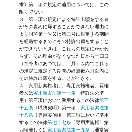
求〕第二項の規定の適用については、この
限りでない。

３　第一項の規定による特許出願をする者
がその責めに帰することができない理由に
より同項第一号又は第三号に規定する期間
を経過するまでにその特許出願をすること
ができないときは、これらの規定にかかわ
らず、その理由がなくなつた日から十四日
（在外者にあつては、二月）以内でこれら
の規定に規定する期間の経過後六月以内に
その特許出願をすることができる。

４　実用新案権者は、専用実施権者、質権
者又は
実用新案法第十一条
〔特許法の準
用〕第三項において準用するこの法律
第三
十五条
〔職務発明〕第一項、
実用新案法第
十八条
〔専用実施権〕第三項において準用
するこの法律
第七十七条
〔専用実施権〕第
四項若しくは
実用新案法第十九条
〔通常実